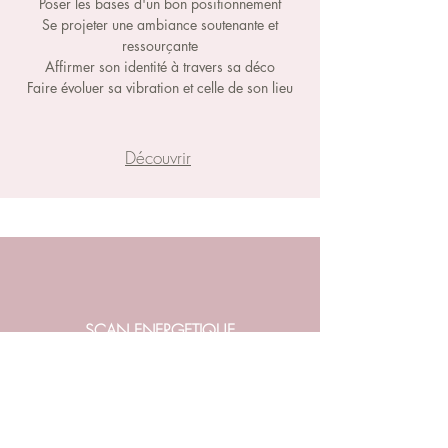
Poser les bases d'un bon positionnement
Se projeter une ambiance soutenante et
ressourçante
Affirmer son identité à travers sa déco
Faire évoluer sa vibration et celle de son lieu
Découvrir
SCAN ENERGETIQUE
REFERENTIEL DE NAISSANCE
Découvrir, confirmer, activer vos potentiels
Être soutenu dans votre transition
Densifier votre vibration pour réveiller vos
talents endormis